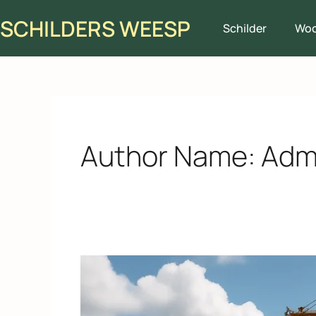
Skip
SCHILDERS WEESP
to
Schilder
Wo
content
Author Name: Adm
De
toekomst
van