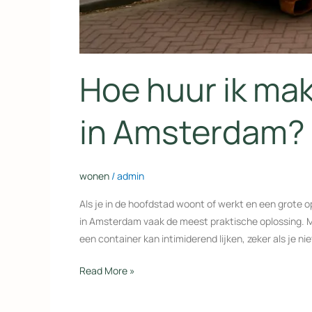
Hoe huur ik mak
in Amsterdam?
wonen
/
admin
Als je in de hoofdstad woont of werkt en een grote o
in Amsterdam vaak de meest praktische oplossing. M
een container kan intimiderend lijken, zeker als je n
Read More »