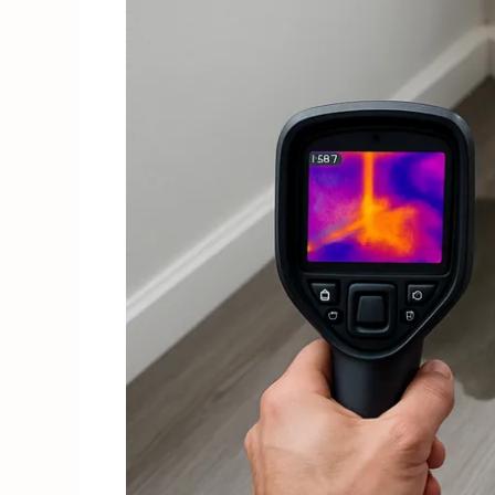
slimme
oplossingen
voor
snel
en
effectief
herstel