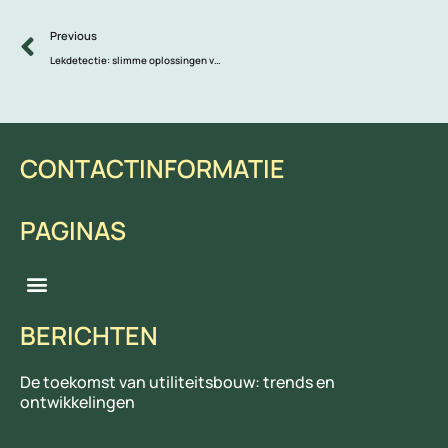
Prev
Previous
Lekdetectie: slimme oplossingen voor snel en effectief herstel
CONTACTINFORMATIE
PAGINAS
Menu
BERICHTEN
De toekomst van utiliteitsbouw: trends en
ontwikkelingen